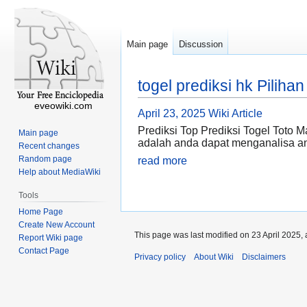
Main page
Discussion
togel prediksi hk Pilihan
eveowiki.com
April 23, 2025
Wiki Article
Prediksi Top Prediksi Togel Toto 
Main page
adalah anda dapat menganalisa a
Recent changes
Random page
read more
Help about MediaWiki
Tools
Home Page
Create New Account
This page was last modified on 23 April 2025, 
Report Wiki page
Contact Page
Privacy policy
About Wiki
Disclaimers